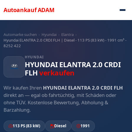
Direkt zum Inhalt
Autoankauf
ADAM
Automarke suchen
›
Hyundai
›
Elantra
›
Hyundai ELANTRA 2.0 CRDI FLH | Diesel - 113 PS (83 kW) - 1991 cm³ -
8252 422
HYUNDAI
HYUNDAI ELANTRA 2.0 CRDI
FLH
verkaufen
Wir kaufen Ihren
HYUNDAI ELANTRA 2.0 CRDI FLH
direkt an — egal ob fahrtüchtig, mit Schäden oder
ohne TÜV. Kostenlose Bewertung, Abholung &
Barzahlung.
113 PS (83 kW)
Diesel
1991