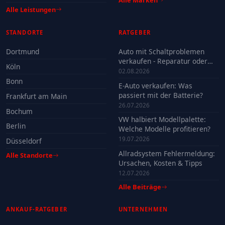
Alle Leistungen
STANDORTE
RATGEBER
Dortmund
Auto mit Schaltproblemen
verkaufen - Reparatur oder
Köln
Verkauf?
02.08.2026
Bonn
E-Auto verkaufen: Was
passiert mit der Batterie?
Frankfurt am Main
26.07.2026
Bochum
VW halbiert Modellpalette:
Berlin
Welche Modelle profitieren?
19.07.2026
Düsseldorf
Allradsystem Fehlermeldung:
Alle Standorte
Ursachen, Kosten & Tipps
12.07.2026
Alle Beiträge
ANKAUF-RATGEBER
UNTERNEHMEN