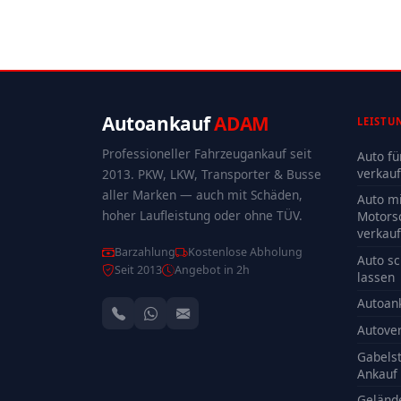
Autoankauf
ADAM
LEISTU
Professioneller Fahrzeugankauf seit
Auto fü
verkau
2013. PKW, LKW, Transporter & Busse
aller Marken — auch mit Schäden,
Auto mi
hoher Laufleistung oder ohne TÜV.
Motors
verkau
Barzahlung
Kostenlose Abholung
Auto sc
Seit 2013
Angebot in 2h
lassen
Autoan
Autove
Gabelst
Ankauf
Geländ