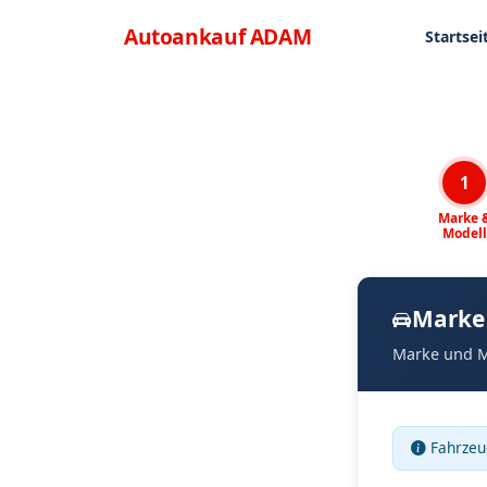
Direkt zum Inhalt
Menü
Autoankauf
ADAM
Startsei
1
Marke 
Modell
Marke
Marke und M
Fahrzeu