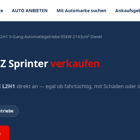
te
AUTO ANBIETEN
Mit Automarke suchen
Ankaufsgeb
 L2H1 5-Gang-Automatikgetriebe 95kW 2143cm³ Diesel
 Sprinter
verkaufen
I L2H1
direkt an — egal ob fahrtüchtig, mit Schäden oder
triebe
n