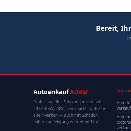
Bereit, I
K
Autoankauf
ADAM
LEISTU
Professioneller Fahrzeugankauf seit
Auto fü
verkau
2013. PKW, LKW, Transporter & Busse
aller Marken — auch mit Schäden,
Auto mi
hoher Laufleistung oder ohne TÜV.
Motors
verkau