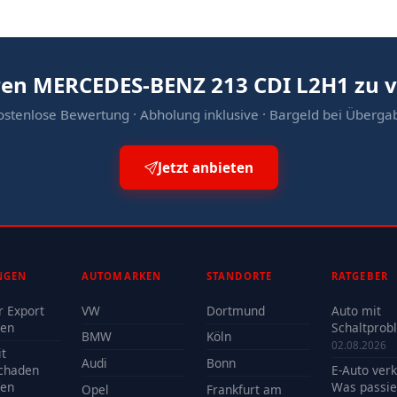
hren MERCEDES-BENZ 213 CDI L2H1 zu 
ostenlose Bewertung · Abholung inklusive · Bargeld bei Überga
Jetzt anbieten
NGEN
AUTOMARKEN
STANDORTE
RATGEBER
r Export
VW
Dortmund
Auto mit
fen
Schaltprob
BMW
Köln
verkaufen -
02.08.2026
t
Reparatur 
Audi
Bonn
chaden
E-Auto ver
Verkauf?
fen
Was passie
Opel
Frankfurt am