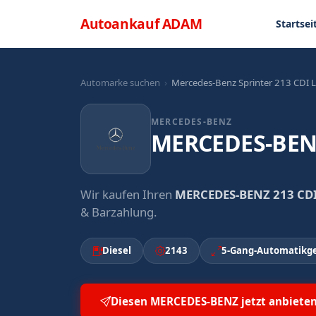
Direkt zum Inhalt
Menü
Autoankauf
ADAM
Startsei
Automarke suchen
›
Mercedes-Benz Sprinter 213 CDI
MERCEDES-BENZ
MERCEDES-BENZ
Wir kaufen Ihren
MERCEDES-BENZ 213 CD
& Barzahlung.
Diesel
2143
5-Gang-Automatikge
Diesen MERCEDES-BENZ jetzt anbiete