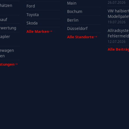
der Batteri
Main
26.07.2026
hätzen
Ford
VW halbier
Bochum
Toyota
Modellpalet
kauf
Berlin
Welche Mo
19.07.2026
Skoda
profitieren
rwertung
Düsseldorf
Allradsyst
Alle Marken
Fehlermeld
apler
Alle Standorte
Ursachen, 
12.07.2026
& Tipps
Alle Beiträ
ewagen
fen
istungen