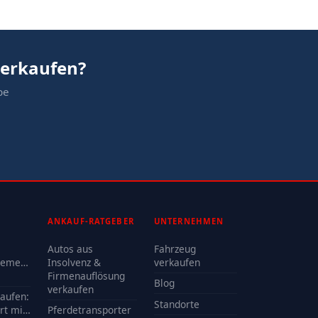
verkaufen?
be
ANKAUF-RATGEBER
UNTERNEHMEN
Autos aus
Fahrzeug
lemen
Insolvenz &
verkaufen
Firmenauflösung
Blog
oder
verkaufen
kaufen:
Standorte
rt mit
Pferdetransporter