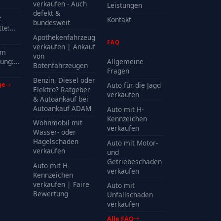
e?
verkaufen - Auch
Leistungen
defekt &
t
Kontakt
bundesweit
te:
delle
Apothekenfahrzeug
FAQ
?
verkaufen | Ankauf
em
von
ung:
Allgemeine
Botenfahrzeugen
Kosten
Fragen
Benzin, Diesel oder
ge
Auto für die Jagd
Elektro? Ratgeber
verkaufen
& Autoankauf bei
Autoankauf ADAM
Auto mit H-
Kennzeichen
Wohnmobil mit
verkaufen
Wasser- oder
Hagelschaden
Auto mit Motor-
verkaufen
und
Getriebeschaden
Auto mit H-
verkaufen
Kennzeichen
verkaufen | Faire
Auto mit
Bewertung
Unfallschaden
verkaufen
Alle FAQ