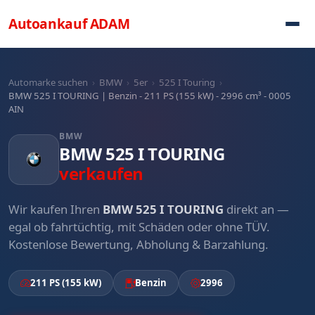
Direkt zum Inhalt
Autoankauf
ADAM
Automarke suchen
›
BMW
›
5er
›
525 I Touring
›
BMW 525 I TOURING | Benzin - 211 PS (155 kW) - 2996 cm³ - 0005
AIN
BMW
BMW 525 I TOURING
verkaufen
Wir kaufen Ihren
BMW 525 I TOURING
direkt an —
egal ob fahrtüchtig, mit Schäden oder ohne TÜV.
Kostenlose Bewertung, Abholung & Barzahlung.
211 PS (155 kW)
Benzin
2996