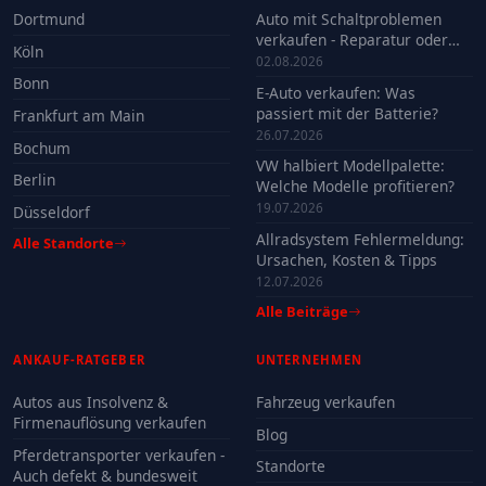
Dortmund
Auto mit Schaltproblemen
verkaufen - Reparatur oder
Köln
Verkauf?
02.08.2026
Bonn
E-Auto verkaufen: Was
passiert mit der Batterie?
Frankfurt am Main
26.07.2026
Bochum
VW halbiert Modellpalette:
Berlin
Welche Modelle profitieren?
19.07.2026
Düsseldorf
Allradsystem Fehlermeldung:
Alle Standorte
Ursachen, Kosten & Tipps
12.07.2026
Alle Beiträge
ANKAUF-RATGEBER
UNTERNEHMEN
Autos aus Insolvenz &
Fahrzeug verkaufen
Firmenauflösung verkaufen
Blog
Pferdetransporter verkaufen -
Standorte
Auch defekt & bundesweit