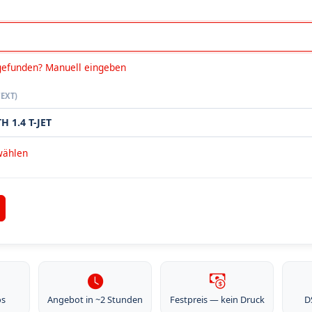
gefunden? Manuell eingeben
EXT)
wählen
os
Angebot in ~2 Stunden
Festpreis — kein Druck
D