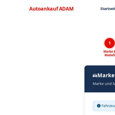
Direkt zum Inhalt
Menü
Autoankauf
ADAM
Startsei
1
Marke 
Modell
Marke
Marke und M
Fahrzeu