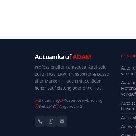
Autoankauf
ADAM
LEISTU
Professioneller Fahrzeugankauf seit
Auto fü
verkau
2013. PKW, LKW, Transporter & Busse
aller Marken — auch mit Schäden,
Auto mi
hoher Laufleistung oder ohne TÜV.
Motors
verkau
Barzahlung
Kostenlose Abholung
Auto sc
Seit 2013
Angebot in 2h
lassen
Autoan
Autove
Gabelst