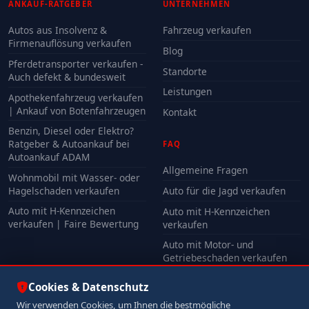
ANKAUF-RATGEBER
UNTERNEHMEN
Autos aus Insolvenz &
Fahrzeug verkaufen
Firmenauflösung verkaufen
Blog
Pferdetransporter verkaufen -
Standorte
Auch defekt & bundesweit
Leistungen
Apothekenfahrzeug verkaufen
| Ankauf von Botenfahrzeugen
Kontakt
Benzin, Diesel oder Elektro?
Ratgeber & Autoankauf bei
FAQ
Autoankauf ADAM
Allgemeine Fragen
Wohnmobil mit Wasser- oder
Hagelschaden verkaufen
Auto für die Jagd verkaufen
Auto mit H-Kennzeichen
Auto mit H-Kennzeichen
verkaufen | Faire Bewertung
verkaufen
Auto mit Motor- und
Getriebeschaden verkaufen
Auto mit Unfallschaden
Cookies & Datenschutz
verkaufen
Wir verwenden Cookies, um Ihnen die bestmögliche