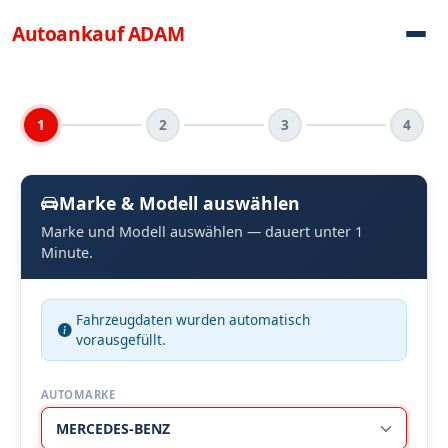
Direkt zum Inhalt
Autoankauf
ADAM
1
2
3
4
Marke & Modell auswählen
Marke und Modell auswählen — dauert unter 1
Minute.
Fahrzeugdaten wurden automatisch
vorausgefüllt.
AUTOMARKE