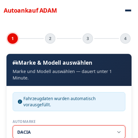
Direkt zum Inhalt
Autoankauf
ADAM
1
2
3
4
Marke & Modell auswählen
Marke und Modell auswählen — dauert unter 1
Minute.
Fahrzeugdaten wurden automatisch
vorausgefüllt.
AUTOMARKE