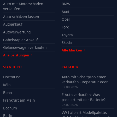
Auto mit Motorschaden
BMW
verkaufen
Audi
Auto schätzen lassen
Opel
Autoankauf
Ford
Autoverwertung
Toyota
Gabelstapler Ankauf
Skoda
Geländewagen verkaufen
Alle Marken
Alle Leistungen
STANDORTE
RATGEBER
Dortmund
Auto mit Schaltproblemen
verkaufen - Reparatur oder
Köln
Verkauf?
02.08.2026
Bonn
E-Auto verkaufen: Was
passiert mit der Batterie?
Frankfurt am Main
26.07.2026
Bochum
VW halbiert Modellpalette:
Berlin