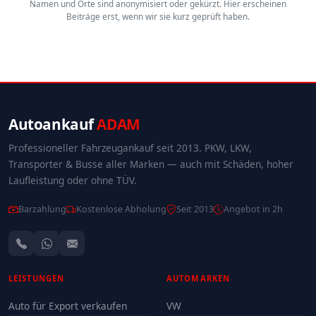
Namen und Orte sind anonymisiert oder gekürzt. Hier erscheinen
Beiträge erst, wenn wir sie kurz geprüft haben.
Autoankauf
ADAM
Professioneller Fahrzeugankauf seit 2013. PKW, LKW,
Transporter & Busse aller Marken — auch mit Schäden, hoher
Laufleistung oder ohne TÜV.
Barzahlung
Kostenlose Abholung
Seit 2013
Angebot in 2h
LEISTUNGEN
AUTOMARKEN
Auto für Export verkaufen
VW