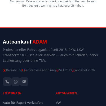
Namen und Orte sind anonymisiert oder gekürzt. Hier erscheinen
Beiträge erst, wenn wir sie kurz geprüft haben.
Autoankauf
ADAM
Professioneller Fahrzeugankauf seit 2013. PKW, LKW,
Transporter & Busse aller Marken — auch mit Schäden, hoher
Laufleistung oder ohne TÜV.
Barzahlung
Kostenlose Abholung
Seit 2013
Angebot in 2h
LEISTUNGEN
AUTOMARKEN
Auto für Export verkaufen
VW