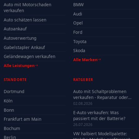
Auto mit Motorschaden
BMW
verkaufen
Audi
Auto schätzen lassen
Opel
Autoankauf
Ford
Autoverwertung
Toyota
Gabelstapler Ankauf
Skoda
Geländewagen verkaufen
Alle Marken
Alle Leistungen
STANDORTE
RATGEBER
Dortmund
Auto mit Schaltproblemen
verkaufen - Reparatur oder
Köln
Verkauf?
02.08.2026
Bonn
E-Auto verkaufen: Was
passiert mit der Batterie?
Frankfurt am Main
26.07.2026
Bochum
VW halbiert Modellpalette:
Berlin