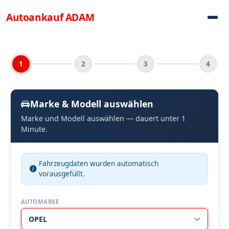
Direkt zum Inhalt
Autoankauf
ADAM
1
2
3
4
Marke & Modell auswählen
Marke und Modell auswählen — dauert unter 1
Minute.
Fahrzeugdaten wurden automatisch
vorausgefüllt.
AUTOMARKE