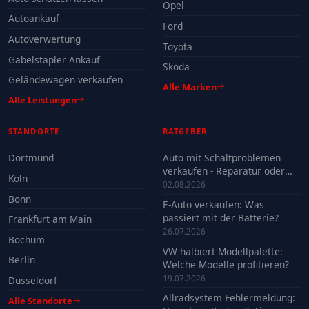
Opel
Autoankauf
Ford
Autoverwertung
Toyota
Gabelstapler Ankauf
Skoda
Geländewagen verkaufen
Alle Marken
Alle Leistungen
STANDORTE
RATGEBER
Dortmund
Auto mit Schaltproblemen
verkaufen - Reparatur oder
Köln
Verkauf?
02.08.2026
Bonn
E-Auto verkaufen: Was
passiert mit der Batterie?
Frankfurt am Main
26.07.2026
Bochum
VW halbiert Modellpalette:
Berlin
Welche Modelle profitieren?
19.07.2026
Düsseldorf
Allradsystem Fehlermeldung:
Alle Standorte