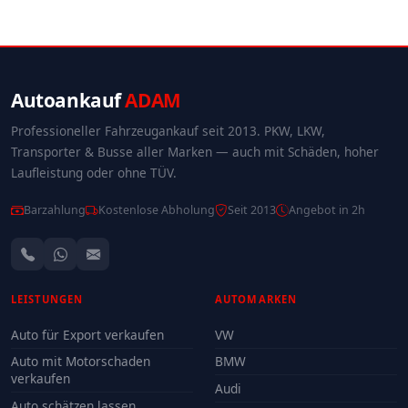
Autoankauf
ADAM
Professioneller Fahrzeugankauf seit 2013. PKW, LKW,
Transporter & Busse aller Marken — auch mit Schäden, hoher
Laufleistung oder ohne TÜV.
Barzahlung
Kostenlose Abholung
Seit 2013
Angebot in 2h
LEISTUNGEN
AUTOMARKEN
Auto für Export verkaufen
VW
Auto mit Motorschaden
BMW
verkaufen
Audi
Auto schätzen lassen