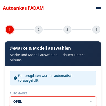
Direkt zum Inhalt
Autoankauf
ADAM
1
2
3
4
Marke & Modell auswählen
Marke und Modell auswählen — dauert unter 1
Minute.
Fahrzeugdaten wurden automatisch
vorausgefüllt.
AUTOMARKE