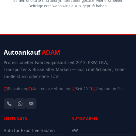
Namen und Orte sind anonymisiert oder gekürzt. Hier erscheinen
Beiträge erst, wenn wir sie kurz geprüft haben.
Autoankauf
ADAM
Professioneller Fahrzeugankauf seit 2013. PKW, LKW,
Transporter & Busse aller Marken — auch mit Schäden, hoher
Laufleistung oder ohne TÜV.
Barzahlung
Kostenlose Abholung
Seit 2013
Angebot in 2h
LEISTUNGEN
AUTOMARKEN
Auto für Export verkaufen
VW