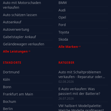
Auto mit Motorschaden
BMW
verkaufen
Audi
Auto schätzen lassen
Opel
Autoankauf
Ford
Autoverwertung
Toyota
Gabelstapler Ankauf
Skoda
Geländewagen verkaufen
Alle Marken
Alle Leistungen
STANDORTE
RATGEBER
Dortmund
Auto mit Schaltproblemen
verkaufen - Reparatur oder
Köln
Verkauf?
02.08.2026
Bonn
E-Auto verkaufen: Was
passiert mit der Batterie?
Frankfurt am Main
26.07.2026
Bochum
VW halbiert Modellpalette:
Berlin
Welche Modelle profitieren?