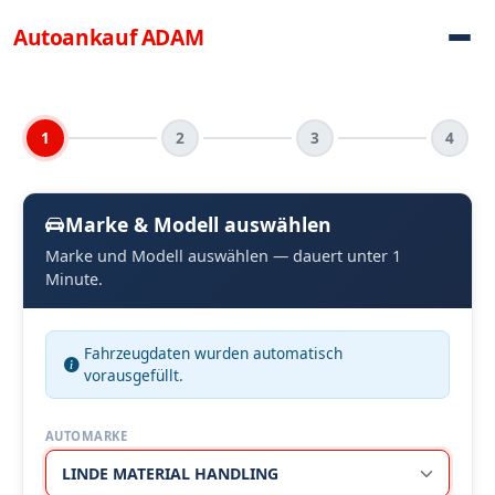
Direkt zum Inhalt
Autoankauf
ADAM
1
2
3
4
Marke & Modell auswählen
Marke und Modell auswählen — dauert unter 1
Minute.
Fahrzeugdaten wurden automatisch
vorausgefüllt.
AUTOMARKE