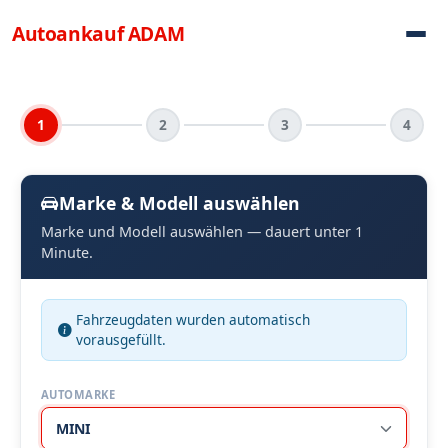
Direkt zum Inhalt
Autoankauf
ADAM
1
2
3
4
Marke & Modell auswählen
Marke und Modell auswählen — dauert unter 1
Minute.
Fahrzeugdaten wurden automatisch
vorausgefüllt.
AUTOMARKE