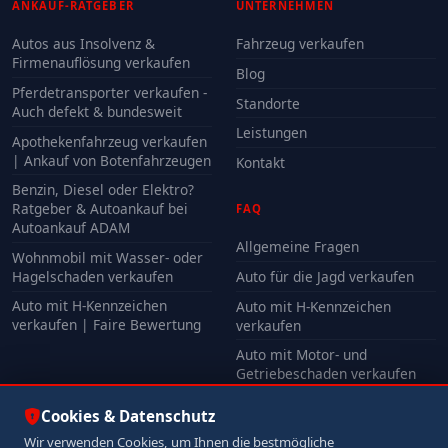
ANKAUF-RATGEBER
UNTERNEHMEN
Autos aus Insolvenz &
Fahrzeug verkaufen
Firmenauflösung verkaufen
Blog
Pferdetransporter verkaufen -
Standorte
Auch defekt & bundesweit
Leistungen
Apothekenfahrzeug verkaufen
| Ankauf von Botenfahrzeugen
Kontakt
Benzin, Diesel oder Elektro?
Ratgeber & Autoankauf bei
FAQ
Autoankauf ADAM
Allgemeine Fragen
Wohnmobil mit Wasser- oder
Hagelschaden verkaufen
Auto für die Jagd verkaufen
Auto mit H-Kennzeichen
Auto mit H-Kennzeichen
verkaufen | Faire Bewertung
verkaufen
Auto mit Motor- und
Getriebeschaden verkaufen
Auto mit Unfallschaden
Cookies & Datenschutz
verkaufen
Wir verwenden Cookies, um Ihnen die bestmögliche