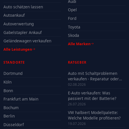
Audi
Auto schätzen lassen
Opel
Autoankauf
Ford
Autoverwertung
Toyota
Gabelstapler Ankauf
Skoda
Geländewagen verkaufen
Alle Marken
Alle Leistungen
STANDORTE
RATGEBER
Dortmund
Auto mit Schaltproblemen
verkaufen - Reparatur oder
Köln
Verkauf?
02.08.2026
Bonn
E-Auto verkaufen: Was
passiert mit der Batterie?
Frankfurt am Main
26.07.2026
Bochum
VW halbiert Modellpalette:
Berlin
Welche Modelle profitieren?
19.07.2026
Düsseldorf