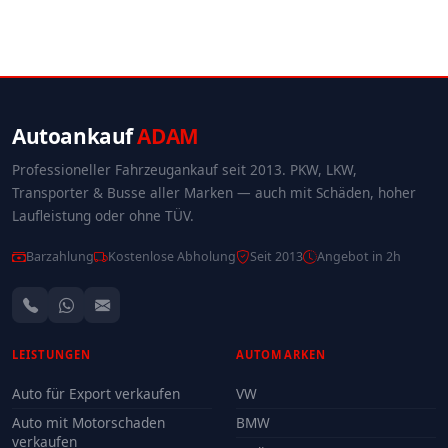
Autoankauf
ADAM
Professioneller Fahrzeugankauf seit 2013. PKW, LKW,
Transporter & Busse aller Marken — auch mit Schäden, hoher
Laufleistung oder ohne TÜV.
Barzahlung
Kostenlose Abholung
Seit 2013
Angebot in 2h
LEISTUNGEN
AUTOMARKEN
Auto für Export verkaufen
VW
Auto mit Motorschaden
BMW
verkaufen