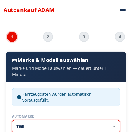
Direkt zum Inhalt
Autoankauf
ADAM
1
2
3
4
Marke & Modell auswählen
Marke und Modell auswählen — dauert unter 1
Minute.
Fahrzeugdaten wurden automatisch
vorausgefüllt.
AUTOMARKE