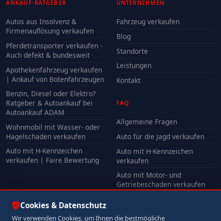
ANKAUF-RATGEBER
UNTERNEHMEN
Autos aus Insolvenz &
Fahrzeug verkaufen
Firmenauflösung verkaufen
Blog
Pferdetransporter verkaufen -
Standorte
Auch defekt & bundesweit
Leistungen
Apothekenfahrzeug verkaufen
| Ankauf von Botenfahrzeugen
Kontakt
Benzin, Diesel oder Elektro?
Ratgeber & Autoankauf bei
FAQ
Autoankauf ADAM
Allgemeine Fragen
Wohnmobil mit Wasser- oder
Hagelschaden verkaufen
Auto für die Jagd verkaufen
Auto mit H-Kennzeichen
Auto mit H-Kennzeichen
verkaufen | Faire Bewertung
verkaufen
Auto mit Motor- und
Getriebeschaden verkaufen
Auto mit Unfallschaden
Cookies & Datenschutz
verkaufen
Wir verwenden Cookies, um Ihnen die bestmögliche