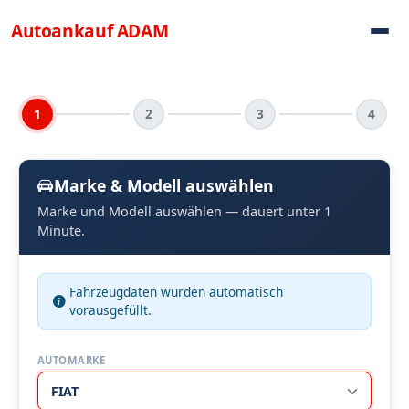
Direkt zum Inhalt
Autoankauf
ADAM
1
2
3
4
Marke & Modell auswählen
Marke und Modell auswählen — dauert unter 1
Minute.
Fahrzeugdaten wurden automatisch
vorausgefüllt.
AUTOMARKE