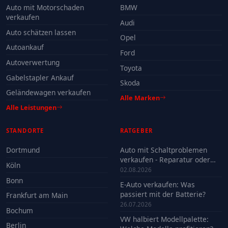
Auto mit Motorschaden
BMW
verkaufen
Audi
Auto schätzen lassen
Opel
Autoankauf
Ford
Autoverwertung
Toyota
Gabelstapler Ankauf
Skoda
Geländewagen verkaufen
Alle Marken
Alle Leistungen
STANDORTE
RATGEBER
Dortmund
Auto mit Schaltproblemen
verkaufen - Reparatur oder
Köln
Verkauf?
02.08.2026
Bonn
E-Auto verkaufen: Was
passiert mit der Batterie?
Frankfurt am Main
26.07.2026
Bochum
VW halbiert Modellpalette:
Berlin