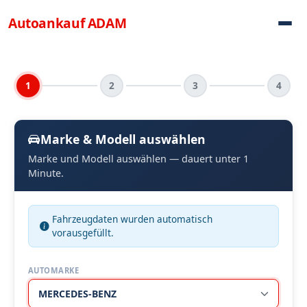
Direkt zum Inhalt
Autoankauf
ADAM
1
2
3
4
Marke & Modell auswählen
Marke und Modell auswählen — dauert unter 1
Minute.
Fahrzeugdaten wurden automatisch
vorausgefüllt.
AUTOMARKE