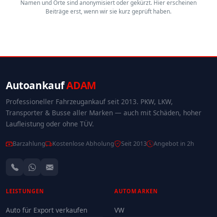
Namen und Orte sind anonymisiert oder gekürzt. Hier erscheinen
Beiträge erst, wenn wir sie kurz geprüft haben.
Autoankauf
ADAM
Professioneller Fahrzeugankauf seit 2013. PKW, LKW,
Transporter & Busse aller Marken — auch mit Schäden, hoher
Laufleistung oder ohne TÜV.
Barzahlung
Kostenlose Abholung
Seit 2013
Angebot in 2h
LEISTUNGEN
AUTOMARKEN
Auto für Export verkaufen
VW