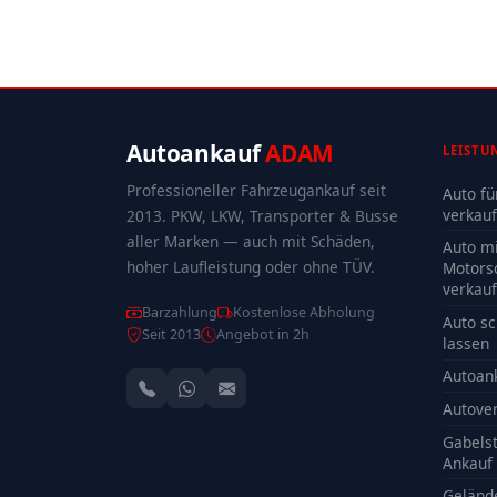
Autoankauf
ADAM
LEISTU
Professioneller Fahrzeugankauf seit
Auto fü
verkau
2013. PKW, LKW, Transporter & Busse
aller Marken — auch mit Schäden,
Auto mi
hoher Laufleistung oder ohne TÜV.
Motors
verkau
Barzahlung
Kostenlose Abholung
Auto sc
Seit 2013
Angebot in 2h
lassen
Autoan
Autove
Gabelst
Ankauf
Geländ