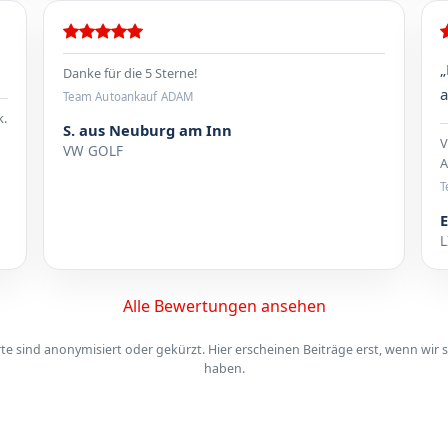
„
Danke für die 5 Sterne!
a
Team Autoankauf ADAM
k.
S. aus Neuburg am Inn
V
VW GOLF
A
T
E
L
Alle Bewertungen ansehen
 sind anonymisiert oder gekürzt. Hier erscheinen Beiträge erst, wenn wir s
haben.