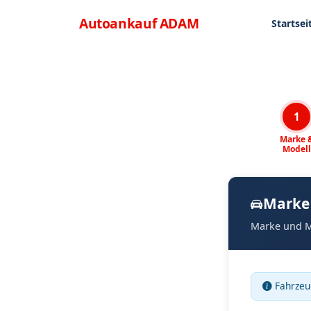
Direkt zum Inhalt
Menü
Autoankauf
ADAM
Startsei
1
Marke 
Modell
Marke
Marke und M
Fahrzeu